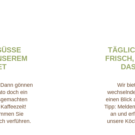
SSE V
TÄGLIC
EREM K
FRISCH,
T
DAS
? Dann gönnen
Wir bie
ato doch ein
wechselnde
usgemachten
einen Blick
Kaffeezeit!
Tipp: Melden
Kommen Sie
an und erf
ch verführen.
unsere Köc