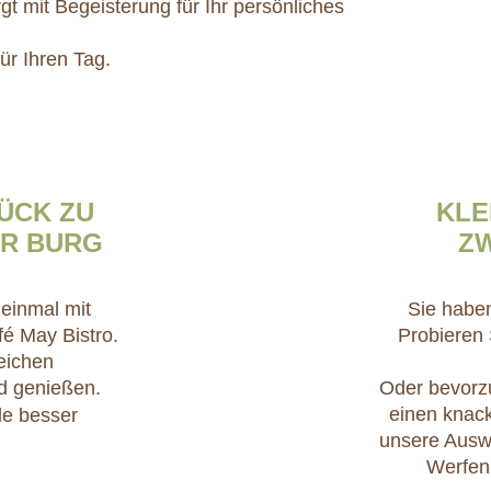
t mit Begeisterung für Ihr persönliches
ür Ihren Tag.
ÜCK ZU
KLE
R BURG
Z
einmal mit
Sie haben
é May Bistro.
Probieren 
eichen
d genießen.
Oder bevorzu
einen knack
e besser
unsere Auswa
Werfen 